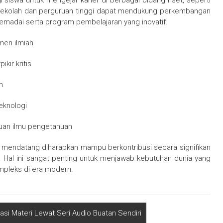
siswa untuk mengejar karier di berbagai bidang riset, seperti
r. Sekolah dan perguruan tinggi dapat mendukung perkembangan
memadai serta program pembelajaran yang inovatif.
men ilmiah
ir kritis
m
eknologi
uan ilmu pengetahuan
i mendatang diharapkan mampu berkontribusi secara signifikan
 Hal ini sangat penting untuk menjawab kebutuhan dunia yang
pleks di era modern.
si Materi Lewat Seri Audio Buatan Sendiri