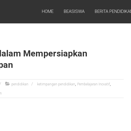
HOME
BEASISWA
BERITA PENDIDIKA
 dalam Mempersiapkan
epan
,
,
pendidikan
ketimpangan pendidikan
Pembelajaran Inovatif
an