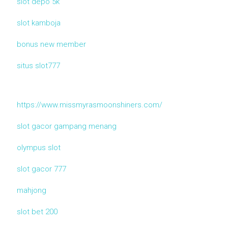
slot depo 5k
slot kamboja
bonus new member
situs slot777
https://www.missmyrasmoonshiners.com/
slot gacor gampang menang
olympus slot
slot gacor 777
mahjong
slot bet 200