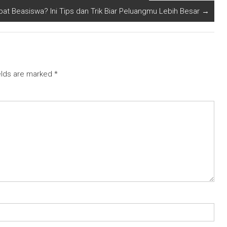
at Beasiswa? Ini Tips dan Trik Biar Peluangmu Lebih Besar
→
elds are marked
*