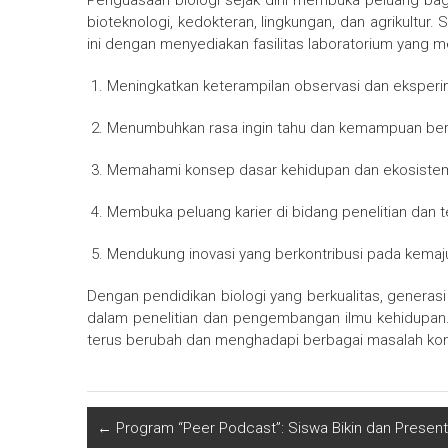
Penguasaan biologi sejak dini membuka peluang bagi 
bioteknologi, kedokteran, lingkungan, dan agrikultu
ini dengan menyediakan fasilitas laboratorium yang 
Meningkatkan keterampilan observasi dan eksperi
Menumbuhkan rasa ingin tahu dan kemampuan berpik
Memahami konsep dasar kehidupan dan ekosiste
Membuka peluang karier di bidang penelitian dan t
Mendukung inovasi yang berkontribusi pada kemaj
Dengan pendidikan biologi yang berkualitas, generas
dalam penelitian dan pengembangan ilmu kehidupan.
terus berubah dan menghadapi berbagai masalah kom
←
Program “Peer Podcast”: Siswa Bikin dan Presenta