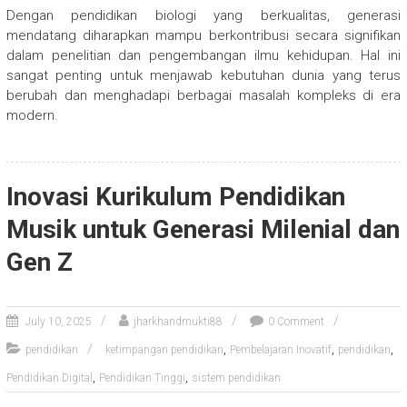
Dengan pendidikan biologi yang berkualitas, generasi
mendatang diharapkan mampu berkontribusi secara signifikan
dalam penelitian dan pengembangan ilmu kehidupan. Hal ini
sangat penting untuk menjawab kebutuhan dunia yang terus
berubah dan menghadapi berbagai masalah kompleks di era
modern.
Inovasi Kurikulum Pendidikan
Musik untuk Generasi Milenial dan
Gen Z
July 10, 2025
jharkhandmukti88
0 Comment
,
,
,
pendidikan
ketimpangan pendidikan
Pembelajaran Inovatif
pendidikan
,
,
Pendidikan Digital
Pendidikan Tinggi
sistem pendidikan