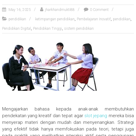
May 16, 2025
jharkhandmukti88
0 Comment
,
,
,
pendidikan
ketimpangan pendidikan
Pembelajaran Inovatif
pendidikan
,
,
Pendidikan Digital
Pendidikan Tinggi
sistem pendidikan
Mengajarkan bahasa kepada anak-anak membutuhkan
pendekatan yang kreatif dan tepat agar
slot jepang
mereka bisa
menyerap materi dengan mudah dan menyenangkan. Strategi
yang efektif tidak hanya memfokuskan pada teori, tetapi juga
pada praktik yang melibatkan interaksi aktif serta penggunaan