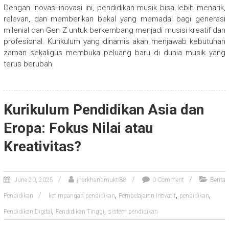
Dengan inovasi-inovasi ini, pendidikan musik bisa lebih menarik,
relevan, dan memberikan bekal yang memadai bagi generasi
milenial dan Gen Z untuk berkembang menjadi musisi kreatif dan
profesional. Kurikulum yang dinamis akan menjawab kebutuhan
zaman sekaligus membuka peluang baru di dunia musik yang
terus berubah.
Kurikulum Pendidikan Asia dan
Eropa: Fokus Nilai atau
Kreativitas?
June 20, 2025
jharkhandmukti88
0 Comment
Berita
,
,
,
Pendidikan
ketimpangan pendidikan
Pembelajaran Inovatif
pendidikan
,
,
Pendidikan Digital
Pendidikan Tinggi
sistem pendidikan