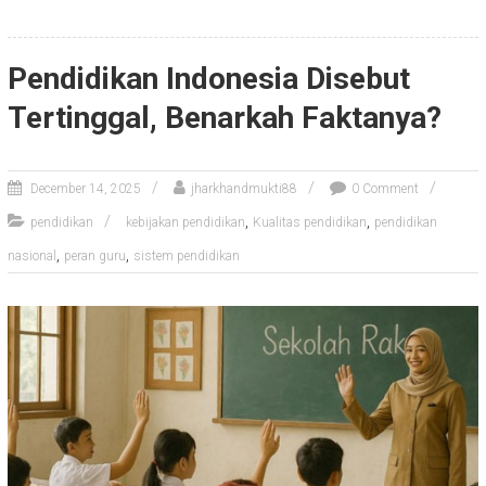
Pendidikan Indonesia Disebut
Tertinggal, Benarkah Faktanya?
December 14, 2025
jharkhandmukti88
0 Comment
,
,
pendidikan
kebijakan pendidikan
Kualitas pendidikan
pendidikan
,
,
nasional
peran guru
sistem pendidikan