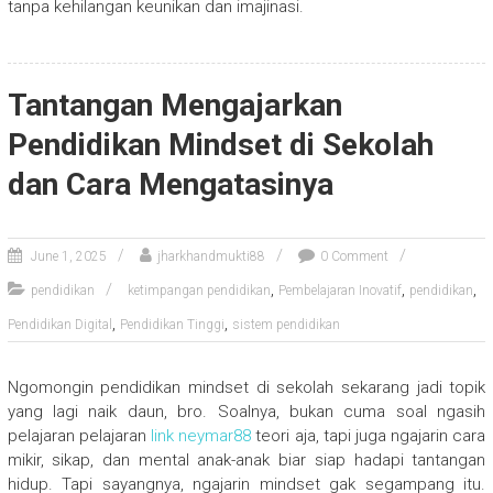
tanpa kehilangan keunikan dan imajinasi.
Tantangan Mengajarkan
Pendidikan Mindset di Sekolah
dan Cara Mengatasinya
June 1, 2025
jharkhandmukti88
0 Comment
,
,
,
pendidikan
ketimpangan pendidikan
Pembelajaran Inovatif
pendidikan
,
,
Pendidikan Digital
Pendidikan Tinggi
sistem pendidikan
Ngomongin pendidikan mindset di sekolah sekarang jadi topik
yang lagi naik daun, bro. Soalnya, bukan cuma soal ngasih
pelajaran pelajaran
link neymar88
teori aja, tapi juga ngajarin cara
mikir, sikap, dan mental anak-anak biar siap hadapi tantangan
hidup. Tapi sayangnya, ngajarin mindset gak segampang itu.