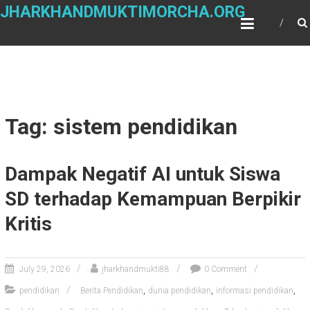
Skip
JHARKHANDMUKTIMORCHA.ORG
to
content
Tag: sistem pendidikan
Dampak Negatif AI untuk Siswa
SD terhadap Kemampuan Berpikir
Kritis
July 29, 2026
jharkhandmukti88
0 Comment
,
,
,
pendidikan
Berita Pendidikan
dunia pendidikan
informasi pendidikan