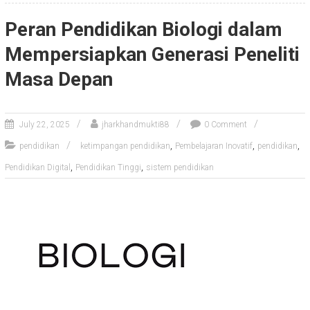
Peran Pendidikan Biologi dalam
Mempersiapkan Generasi Peneliti
Masa Depan
July 22, 2025
jharkhandmukti88
0 Comment
,
,
,
pendidikan
ketimpangan pendidikan
Pembelajaran Inovatif
pendidikan
,
,
Pendidikan Digital
Pendidikan Tinggi
sistem pendidikan