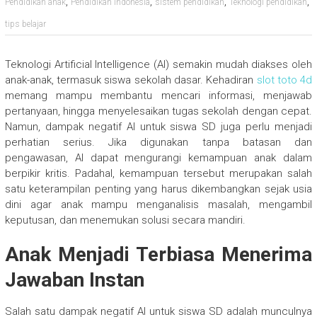
,
,
,
,
Pendidikan anak
Pendidikan Indonesia
sistem pendidikan
Teknologi pendidikan
tips belajar
Teknologi Artificial Intelligence (AI) semakin mudah diakses oleh
anak-anak, termasuk siswa sekolah dasar. Kehadiran
slot toto 4d
memang mampu membantu mencari informasi, menjawab
pertanyaan, hingga menyelesaikan tugas sekolah dengan cepat.
Namun, dampak negatif AI untuk siswa SD juga perlu menjadi
perhatian serius. Jika digunakan tanpa batasan dan
pengawasan, AI dapat mengurangi kemampuan anak dalam
berpikir kritis. Padahal, kemampuan tersebut merupakan salah
satu keterampilan penting yang harus dikembangkan sejak usia
dini agar anak mampu menganalisis masalah, mengambil
keputusan, dan menemukan solusi secara mandiri.
Anak Menjadi Terbiasa Menerima
Jawaban Instan
Salah satu dampak negatif AI untuk siswa SD adalah munculnya