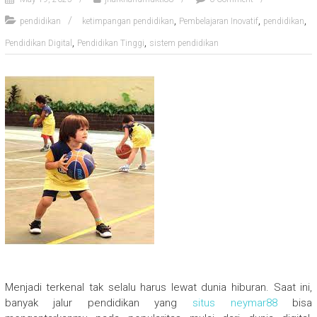
,
,
,
pendidikan
ketimpangan pendidikan
Pembelajaran Inovatif
pendidikan
,
,
Pendidikan Digital
Pendidikan Tinggi
sistem pendidikan
Menjadi terkenal tak selalu harus lewat dunia hiburan. Saat ini,
banyak jalur pendidikan yang
situs neymar88
bisa