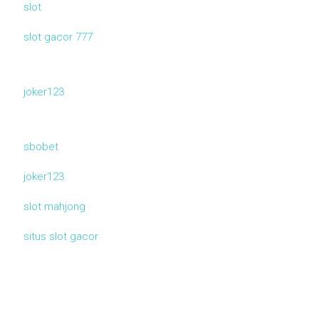
slot
slot gacor 777
joker123
sbobet
joker123
slot mahjong
situs slot gacor