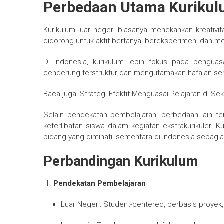
Perbedaan Utama Kurikulu
Kurikulum luar negeri biasanya menekankan kreativit
didorong untuk aktif bertanya, bereksperimen, dan
Di Indonesia, kurikulum lebih fokus pada penguas
cenderung terstruktur dan mengutamakan hafalan se
Baca juga: Strategi Efektif Menguasai Pelajaran di Se
Selain pendekatan pembelajaran, perbedaan lain terl
keterlibatan siswa dalam kegiatan ekstrakurikuler. 
bidang yang diminati, sementara di Indonesia sebagian
Perbandingan Kurikulum
Pendekatan Pembelajaran
Luar Negeri: Student-centered, berbasis proyek, 