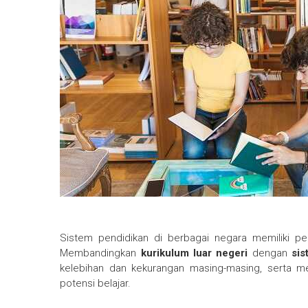
Sistem pendidikan di berbagai negara memiliki 
Membandingkan
kurikulum luar negeri
dengan
sis
kelebihan dan kekurangan masing-masing, serta 
potensi belajar.