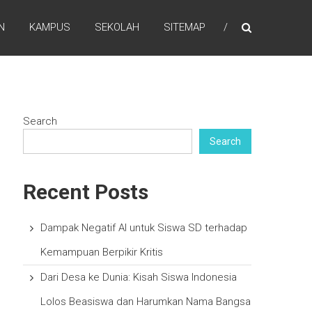
N
KAMPUS
SEKOLAH
SITEMAP
Search
Search
Recent Posts
Dampak Negatif AI untuk Siswa SD terhadap
Kemampuan Berpikir Kritis
Dari Desa ke Dunia: Kisah Siswa Indonesia
Lolos Beasiswa dan Harumkan Nama Bangsa