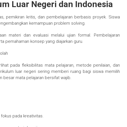
m Luar Negeri dan Indonesia
as, pemikiran kritis, dan pembelajaran berbasis proyek. Siswa
 mengembangkan kemampuan problem solving.
aan materi dan evaluasi melalui ujian formal. Pembelajaran
rta pemahaman konsep yang diajarkan guru.
kolah
ihat pada fleksibilitas mata pelajaran, metode penilaian, dan
Kurikulum luar negeri sering memberi ruang bagi siswa memilih
 besar mata pelajaran bersifat wajib.
fokus pada kreativitas.