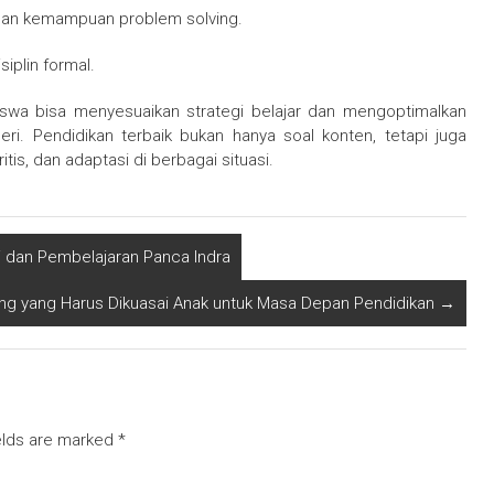
s, dan kemampuan problem solving.
iplin formal.
swa bisa menyesuaikan strategi belajar dan mengoptimalkan
ri. Pendidikan terbaik bukan hanya soal konten, tetapi juga
s, dan adaptasi di berbagai situasi.
i dan Pembelajaran Panca Indra
ting yang Harus Dikuasai Anak untuk Masa Depan Pendidikan
→
elds are marked
*