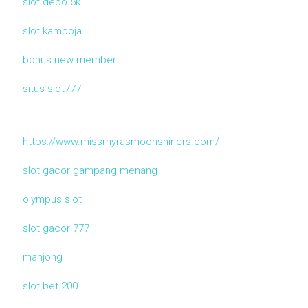
slot depo 5k
slot kamboja
bonus new member
situs slot777
https://www.missmyrasmoonshiners.com/
slot gacor gampang menang
olympus slot
slot gacor 777
mahjong
slot bet 200