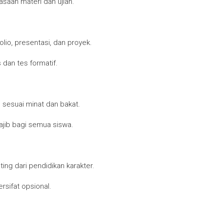
saan materi dan ujian.
lio, presentasi, dan proyek.
s dan tes formatif.
 sesuai minat dan bakat.
ajib bagi semua siswa.
ting dari pendidikan karakter.
ersifat opsional.