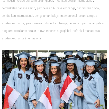
,
,
,
luar negeri
kolaborasi pendidikan global
mobilitas pelajar internasional
,
,
,
pembekalan bahasa asing
pembekalan budaya exchange
pendidikan global
,
,
pendidikan internasional
pengalaman belajar internasional
peran kampus
,
,
,
student exchange
peran sekolah student exchange
persiapan pertukaran pelajar
,
,
,
program pertukaran pelajar
siswa indonesia go global
soft skill mahasiswa
student exchange internasional