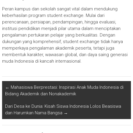
Peran kampus dan sekolah sangat vital dalam mendukung
keberhasilan program student exchange. Mulai dari
perencanaan, persiapan, pendampingan, hingga evaluasi,
institusi pendidikan menjadi pilar utama dalam menciptakan
pengalaman pertukaran pelajar yang berkualitas. Dengan
dukungan yang komprehensif, student exchange tidak hanya
memperkaya pengalaman akademik peserta, tetapi juga
membentuk karakter, wawasan global, dan daya saing generasi
muda Indonesia di kancah internasional.
←
Mahasiswa Berprestasi: Inspirasi Anak Muda Indonesia di
Bidang Akademik dan Nonakademik
Dari Desa ke Dunia: Kisah Siswa Indonesia Lolos Beasiswa
dan Harumkan Nama Bangsa
→