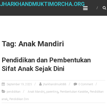
Skip
JHARKHANDMUKTIMORCHA.ORG
to
content
Tag: Anak Mandiri
Pendidikan dan Pembentukan
Sifat Anak Sejak Dini
September 19, 2025
jharkhandmukti88
0 Comment
,
,
,
pendidikan
Anak Mandiri
parenting
Pembentukan Karakter
Pendidikan
,
anak
Pendidikan Dini