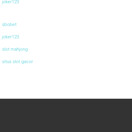
joker123
sbobet
joker123
slot mahjong
situs slot gacor