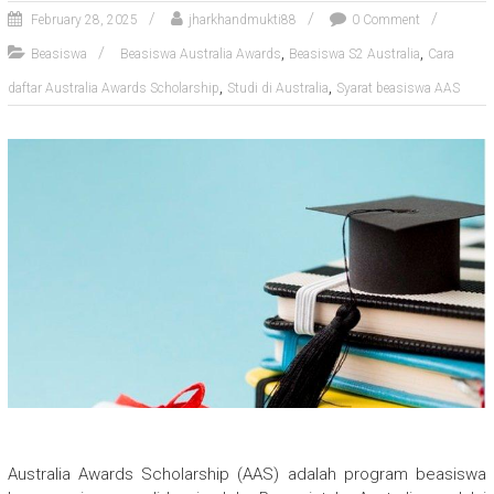
February 28, 2025
jharkhandmukti88
0 Comment
,
,
Beasiswa
Beasiswa Australia Awards
Beasiswa S2 Australia
Cara
,
,
daftar Australia Awards Scholarship
Studi di Australia
Syarat beasiswa AAS
Australia Awards Scholarship (AAS) adalah program beasiswa