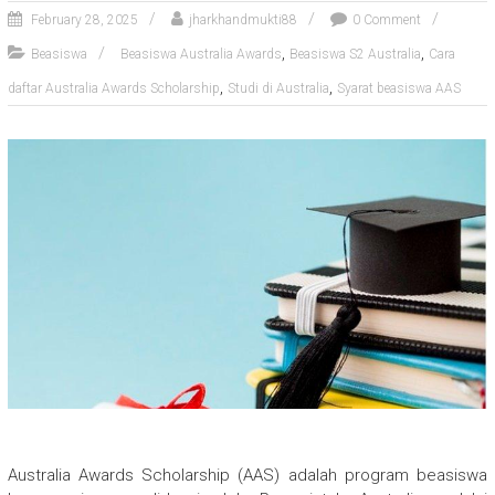
February 28, 2025
jharkhandmukti88
0 Comment
,
,
Beasiswa
Beasiswa Australia Awards
Beasiswa S2 Australia
Cara
,
,
daftar Australia Awards Scholarship
Studi di Australia
Syarat beasiswa AAS
Australia Awards Scholarship (AAS) adalah program beasiswa