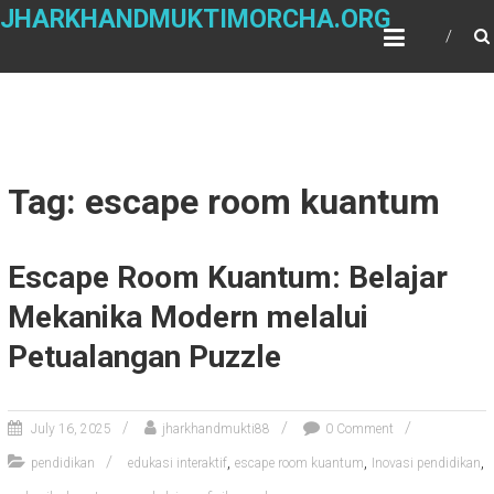
Skip
JHARKHANDMUKTIMORCHA.ORG
to
content
Tag: escape room kuantum
Escape Room Kuantum: Belajar
Mekanika Modern melalui
Petualangan Puzzle
July 16, 2025
jharkhandmukti88
0 Comment
,
,
,
pendidikan
edukasi interaktif
escape room kuantum
Inovasi pendidikan