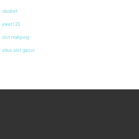
sbobet
joker123
slot mahjong
situs slot gacor