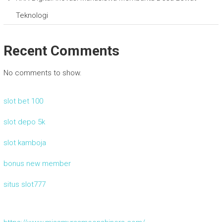
Teknologi
Recent Comments
No comments to show.
slot bet 100
slot depo 5k
slot kamboja
bonus new member
situs slot777