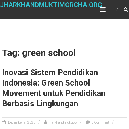
Skip
JHARKHANDMUKTIMORCHA.ORG
to
content
Tag: green school
Inovasi Sistem Pendidikan
Indonesia: Green School
Movement untuk Pendidikan
Berbasis Lingkungan
December 9, 2025
jharkhandmukti88
0 Comment