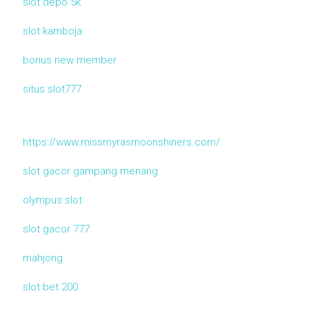
slot depo 5k
slot kamboja
bonus new member
situs slot777
https://www.missmyrasmoonshiners.com/
slot gacor gampang menang
olympus slot
slot gacor 777
mahjong
slot bet 200