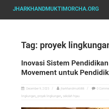
Skip
to
JHARKHANDMUKTIMORCHA.ORG
content
Tag: proyek lingkunga
Inovasi Sistem Pendidikan
Movement untuk Pendidik
December 9, 2025
jharkhandmukti88
0 Comme
,
,
lingkungan
proyek lingkungan
sekolah hijau