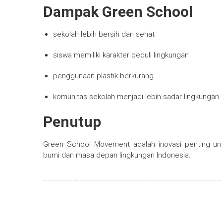
Dampak Green School
sekolah lebih bersih dan sehat
siswa memiliki karakter peduli lingkungan
penggunaan plastik berkurang
komunitas sekolah menjadi lebih sadar lingkungan
Penutup
Green School Movement adalah inovasi penting u
bumi dan masa depan lingkungan Indonesia.