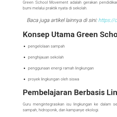
Green School Movement adalah gerakan pendidikan
bumi melalui praktik nyata di sekolah.
Baca juga artikel lainnya di sini:
https://
Konsep Utama Green Scho
pengelolaan sampah
penghijauan sekolah
penggunaan energi ramah lingkungan
proyek lingkungan oleh siswa
Pembelajaran Berbasis L
Guru mengintegrasikan isu lingkungan ke dalam s
sampah, hidroponik, dan kampanye ekologi.