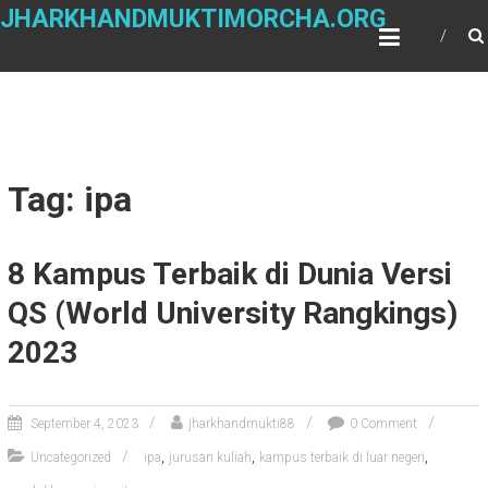
Skip
JHARKHANDMUKTIMORCHA.ORG
to
content
Tag: ipa
8 Kampus Terbaik di Dunia Versi
QS (World University Rangkings)
2023
September 4, 2023
jharkhandmukti88
0 Comment
,
,
,
Uncategorized
ipa
jurusan kuliah
kampus terbaik di luar negeri