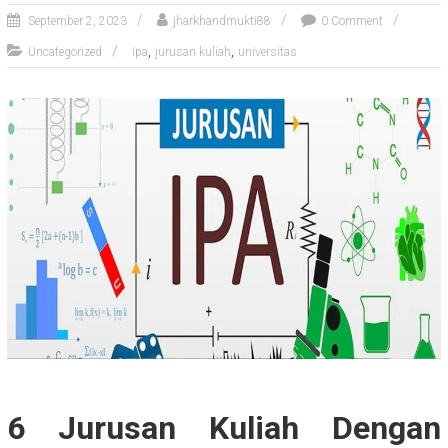
September 2, 2023
jharkhandmukti88
0 Comment
,
,
Uncategorized
ipa
jurusan kuliah
universitas
6 Jurusan Kuliah Dengan