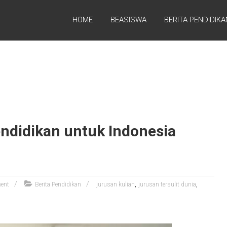
HOME
BEASISWA
BERITA PENDIDIKA
didikan untuk Indonesia
,
,
ent
Berita Pendidikan
jurusan kuliah
jurusan tersulit dunia