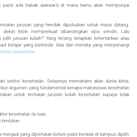
han pasti ada babak awkward di mana kamu akan mempunyai
tentukan jurusan yang hendak diputuskan untuk masa datang.
 dekat lebih memperkuat dibandingkan opsi sendiri. Lalu
ilih jurusan kuliah? Yang terang tetapkan ketertarikan atau
ekad belajar yang berbeda. Ada dari mereka yang menyenangi
 sektor kesehatan
.
alah sektor kesehatan. Selainnya memahami akan dunia klinis,
erikut argumen yang fundamental kenapa mahasiswa kesehatan
akan untuk tentukan jurusan kuliah kesehatan supaya tidak
tor kesehatan itu luas
u tentukan
a menjadi yang diperlukan belum pasti berada di kampus dipilih