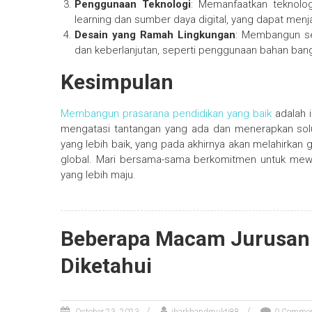
Penggunaan Teknologi
: Memanfaatkan teknolog
learning dan sumber daya digital, yang dapat menj
Desain yang Ramah Lingkungan
: Membangun se
dan keberlanjutan, seperti penggunaan bahan ban
Kesimpulan
Membangun prasarana pendidikan yang baik
adalah 
mengatasi tantangan yang ada dan menerapkan solus
yang lebih baik, yang pada akhirnya akan melahirkan 
global. Mari bersama-sama berkomitmen untuk mewu
yang lebih maju.
Beberapa Macam Jurusan 
Diketahui