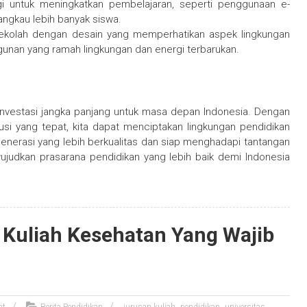
i untuk meningkatkan pembelajaran, seperti penggunaan e-
angkau lebih banyak siswa.
kolah dengan desain yang memperhatikan aspek lingkungan
gunan yang ramah lingkungan dan energi terbarukan.
investasi jangka panjang untuk masa depan Indonesia. Dengan
i yang tepat, kita dapat menciptakan lingkungan pendidikan
generasi yang lebih berkualitas dan siap menghadapi tantangan
judkan prasarana pendidikan yang lebih baik demi Indonesia
Kuliah Kesehatan Yang Wajib
,
,