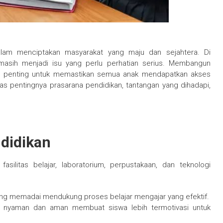
am menciptakan masyarakat yang maju dan sejahtera. Di
 masih menjadi isu yang perlu perhatian serius. Membangun
ah penting untuk memastikan semua anak mendapatkan akses
has pentingnya prasarana pendidikan, tantangan yang dihadapi,
didikan
silitas belajar, laboratorium, perpustakaan, dan teknologi
 yang memadai mendukung proses belajar mengajar yang efektif.
g nyaman dan aman membuat siswa lebih termotivasi untuk