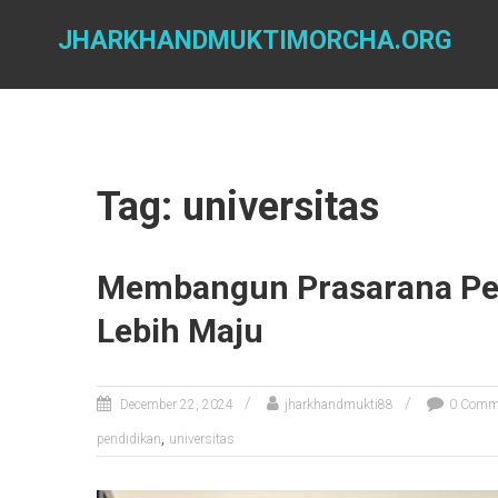
Skip
to
JHARKHANDMUKTIMORCHA.ORG
content
Tag: universitas
Membangun Prasarana Pen
Lebih Maju
December 22, 2024
jharkhandmukti88
0 Comm
,
pendidikan
universitas