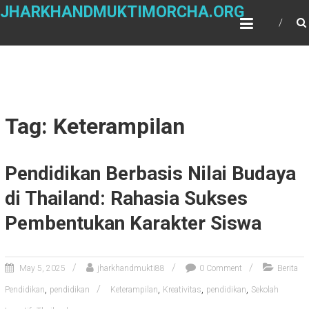
Skip
JHARKHANDMUKTIMORCHA.ORG
to
content
Tag: Keterampilan
Pendidikan Berbasis Nilai Budaya
di Thailand: Rahasia Sukses
Pembentukan Karakter Siswa
May 5, 2025
jharkhandmukti88
0 Comment
Berita
,
,
,
,
Pendidikan
pendidikan
Keterampilan
Kreativitas
pendidikan
Sekolah