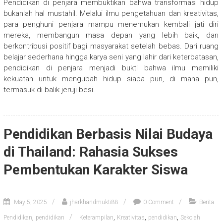
Pendidikan di penjara membuktikan bahwa transformasi hidup
bukanlah hal mustahil. Melalui ilmu pengetahuan dan kreativitas,
para penghuni penjara mampu menemukan kembali jati diri
mereka, membangun masa depan yang lebih baik, dan
berkontribusi positif bagi masyarakat setelah bebas. Dari ruang
belajar sederhana hingga karya seni yang lahir dari keterbatasan,
pendidikan di penjara menjadi bukti bahwa ilmu memiliki
kekuatan untuk mengubah hidup siapa pun, di mana pun,
termasuk di balik jeruji besi.
Pendidikan Berbasis Nilai Budaya
di Thailand: Rahasia Sukses
Pembentukan Karakter Siswa
May 5, 2025
jharkhandmukti88
0 Comment
Berita
,
,
,
,
Pendidikan
pendidikan
Keterampilan
Kreativitas
pendidikan
Sekolah