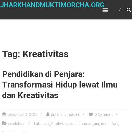
Skip
JHARKHANDMUKTIMORCHA.ORG
to
content
Tag: Kreativitas
Pendidikan di Penjara:
Transformasi Hidup lewat Ilmu
dan Kreativitas
September 1, 2025
jharkhandmukti88
0 Comment
,
,
,
,
pendidikan
hak asasi
Kreativitas
pendidikan penjara
rehabilitasi