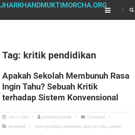
Skip
JHARKHANDMUKTIMORCHA.ORG
to
content
Tag: kritik pendidikan
Apakah Sekolah Membunuh Rasa
Ingin Tahu? Sebuah Kritik
terhadap Sistem Konvensional
July 1, 2025
jharkhandmukti88
0 Comment
,
,
,
pendidikan
kritik pendidikan
pendidikan
rasa ingin tahu
sekolah