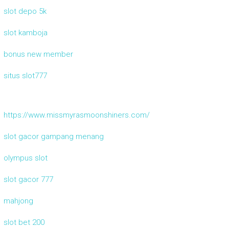
slot depo 5k
slot kamboja
bonus new member
situs slot777
https://www.missmyrasmoonshiners.com/
slot gacor gampang menang
olympus slot
slot gacor 777
mahjong
slot bet 200