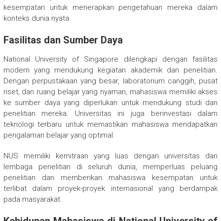
kesempatan untuk menerapkan pengetahuan mereka dalam
konteks dunia nyata.
Fasilitas dan Sumber Daya
National University of Singapore dilengkapi dengan fasilitas
modern yang mendukung kegiatan akademik dan penelitian.
Dengan perpustakaan yang besar, laboratorium canggih, pusat
riset, dan ruang belajar yang nyaman, mahasiswa memiliki akses
ke sumber daya yang diperlukan untuk mendukung studi dan
penelitian mereka. Universitas ini juga berinvestasi dalam
teknologi terbaru untuk memastikan mahasiswa mendapatkan
pengalaman belajar yang optimal.
NUS memiliki kemitraan yang luas dengan universitas dan
lembaga penelitian di seluruh dunia, memperluas peluang
penelitian dan memberikan mahasiswa kesempatan untuk
terlibat dalam proyek-proyek internasional yang berdampak
pada masyarakat.
Kehidupan Mahasiswa di National University of