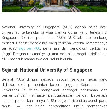
National University of Singapore (NUS) adalah salah satu
universitas terkemuka di Asia dan di dunia, yang terletak di
Singapura. Didirikan pada tahun 1905, NUS telah berkembang
menjadi institusi pendidikan yang terkenal karena komitmennya
terhadap
slot bet 400
, penelitian, dan pendidikan berkualitas
tinggi. Dengan reputasi yang kuat dalam berbagai disiplin ilmu,
NUS menarik mahasiswa dari seluruh dunia.
Sejarah National University of Singapore
Sejarah NUS dimulai sebagai sebuah sekolah medis yang
didirikan oleh pemerintah kolonial Inggris. Sejak saat itu,
universitas ini telah mengalami berbagai perubahan dan
perkembangan, termasuk penggabungan dengan beberapa
institusi pendidikan lainnya. NUS menjadi universitas penuh pada
tahun 1945 dan telah berkomitmen untuk memberikan