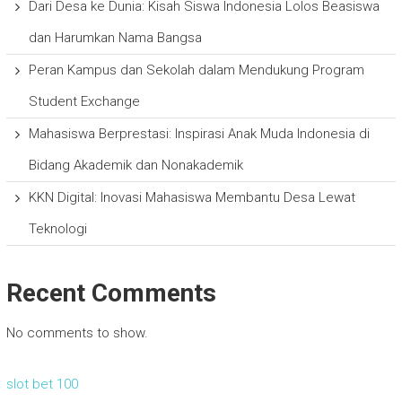
Dari Desa ke Dunia: Kisah Siswa Indonesia Lolos Beasiswa
dan Harumkan Nama Bangsa
Peran Kampus dan Sekolah dalam Mendukung Program
Student Exchange
Mahasiswa Berprestasi: Inspirasi Anak Muda Indonesia di
Bidang Akademik dan Nonakademik
KKN Digital: Inovasi Mahasiswa Membantu Desa Lewat
Teknologi
Recent Comments
No comments to show.
slot bet 100