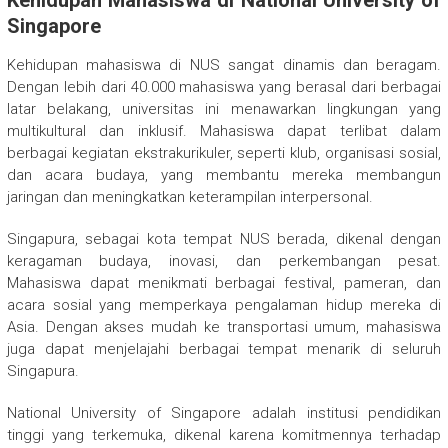
Singapore
Kehidupan mahasiswa di NUS sangat dinamis dan beragam.
Dengan lebih dari 40.000 mahasiswa yang berasal dari berbagai
latar belakang, universitas ini menawarkan lingkungan yang
multikultural dan inklusif. Mahasiswa dapat terlibat dalam
berbagai kegiatan ekstrakurikuler, seperti klub, organisasi sosial,
dan acara budaya, yang membantu mereka membangun
jaringan dan meningkatkan keterampilan interpersonal.
Singapura, sebagai kota tempat NUS berada, dikenal dengan
keragaman budaya, inovasi, dan perkembangan pesat.
Mahasiswa dapat menikmati berbagai festival, pameran, dan
acara sosial yang memperkaya pengalaman hidup mereka di
Asia. Dengan akses mudah ke transportasi umum, mahasiswa
juga dapat menjelajahi berbagai tempat menarik di seluruh
Singapura.
National University of Singapore adalah institusi pendidikan
tinggi yang terkemuka, dikenal karena komitmennya terhadap