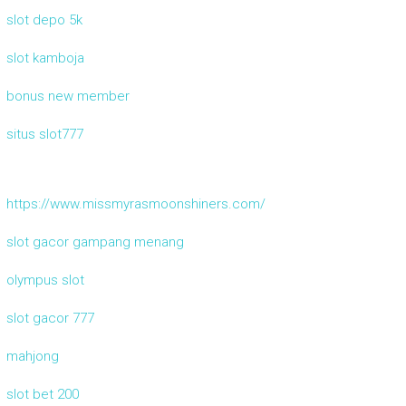
slot depo 5k
slot kamboja
bonus new member
situs slot777
https://www.missmyrasmoonshiners.com/
slot gacor gampang menang
olympus slot
slot gacor 777
mahjong
slot bet 200