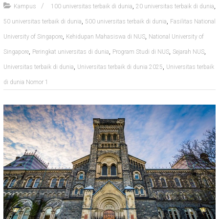
,
,
Kampus
100 universitas terbaik di dunia
20 universitas terbaik di dunia
,
,
50 universitas terbaik di dunia
500 universitas terbaik di dunia
Fasilitas National
,
,
University of Singapore
Kehidupan Mahasiswa di NUS
National University of
,
,
,
,
Singapore
Peringkat universitas di dunia
Program Studi di NUS
Sejarah NUS
,
,
Universitas terbaik di dunia
Universitas terbaik di dunia 2025
Universitas terbaik
di dunia Nomor 1