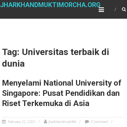
Skip
JHARKHANDMUKTIMORCHA.ORG
to
content
Tag: Universitas terbaik di
dunia
Menyelami National University of
Singapore: Pusat Pendidikan dan
Riset Terkemuka di Asia
February 22, 2025
jharkhandmukti88
0 Comment