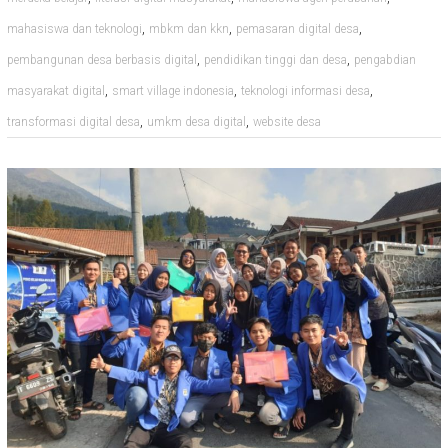
,
,
,
mahasiswa dan teknologi
mbkm dan kkn
pemasaran digital desa
,
,
pembangunan desa berbasis digital
pendidikan tinggi dan desa
pengabdian
,
,
,
masyarakat digital
smart village indonesia
teknologi informasi desa
,
,
transformasi digital desa
umkm desa digital
website desa