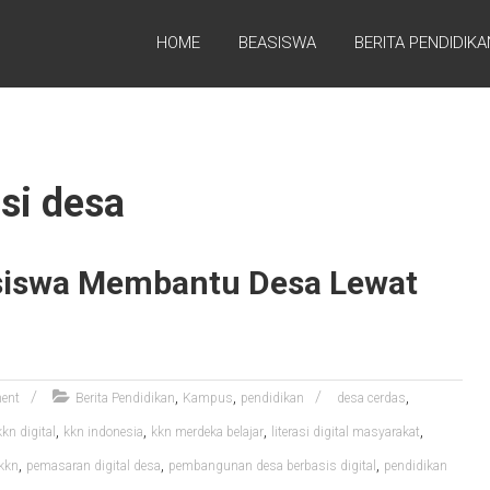
HOME
BEASISWA
BERITA PENDIDIKA
si desa
asiswa Membantu Desa Lewat
,
,
,
ent
Berita Pendidikan
Kampus
pendidikan
desa cerdas
,
,
,
,
kkn digital
kkn indonesia
kkn merdeka belajar
literasi digital masyarakat
,
,
,
kkn
pemasaran digital desa
pembangunan desa berbasis digital
pendidikan