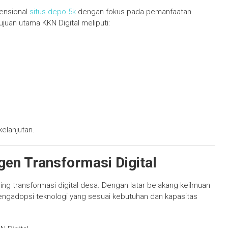
ensional
situs depo 5k
dengan fokus pada pemanfaatan
juan utama KKN Digital meliputi:
elanjutan.
en Transformasi Digital
ng transformasi digital desa. Dengan latar belakang keilmuan
adopsi teknologi yang sesuai kebutuhan dan kapasitas