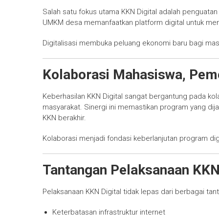
Salah satu fokus utama KKN Digital adalah penguata
UMKM desa memanfaatkan platform digital untuk mem
Digitalisasi membuka peluang ekonomi baru bagi mas
Kolaborasi Mahasiswa, Peme
Keberhasilan KKN Digital sangat bergantung pada kol
masyarakat. Sinergi ini memastikan program yang dij
KKN berakhir.
Kolaborasi menjadi fondasi keberlanjutan program dig
Tantangan Pelaksanaan KKN 
Pelaksanaan KKN Digital tidak lepas dari berbagai tant
Keterbatasan infrastruktur internet