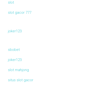
slot
slot gacor 777
joker123
sbobet
joker123
slot mahjong
situs slot gacor