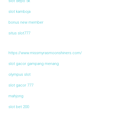
slot depo 5k
slot kamboja
bonus new member
situs slot777
https://www.missmyrasmoonshiners.com/
slot gacor gampang menang
olympus slot
slot gacor 777
mahjong
slot bet 200