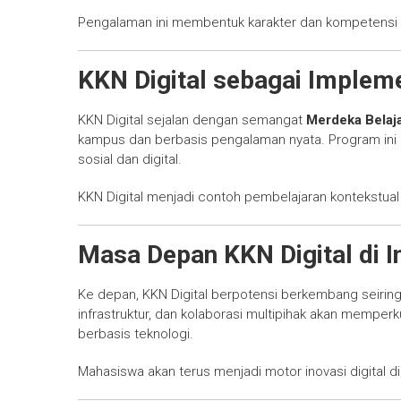
Pengalaman ini membentuk karakter dan kompetensi
KKN Digital sebagai Implem
KKN Digital sejalan dengan semangat
Merdeka Belaj
kampus dan berbasis pengalaman nyata. Program i
sosial dan digital.
KKN Digital menjadi contoh pembelajaran kontekstual
Masa Depan KKN Digital di I
Ke depan, KKN Digital berpotensi berkembang seiring
infrastruktur, dan kolaborasi multipihak akan mempe
berbasis teknologi.
Mahasiswa akan terus menjadi motor inovasi digital di 