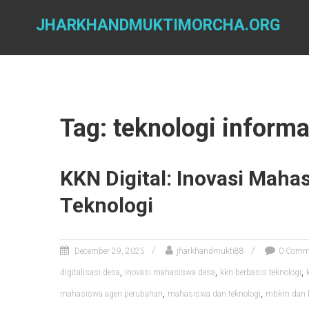
Skip
to
JHARKHANDMUKTIMORCHA.ORG
content
Tag: teknologi informa
KKN Digital: Inovasi Mah
Teknologi
December 29, 2025
jharkhandmukti88
0 Comm
,
,
,
digitalisasi desa
inovasi mahasiswa desa
kkn berbasis teknologi
,
,
mahasiswa agen perubahan
mahasiswa dan teknologi
mbkm dan 