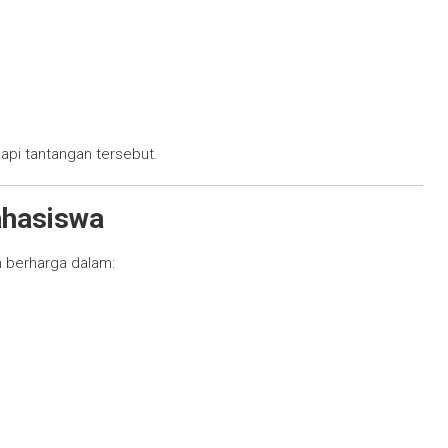
api tantangan tersebut.
ahasiswa
 berharga dalam: