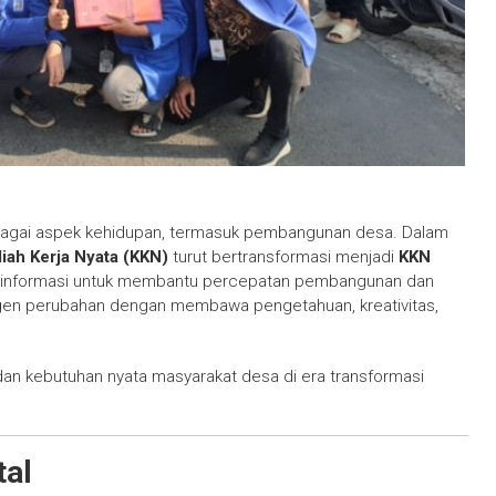
bagai aspek kehidupan, termasuk pembangunan desa. Dalam
liah Kerja Nyata (KKN)
turut bertransformasi menjadi
KKN
gi informasi untuk membantu percepatan pembangunan dan
agen perubahan dengan membawa pengetahuan, kreativitas,
dan kebutuhan nyata masyarakat desa di era transformasi
tal