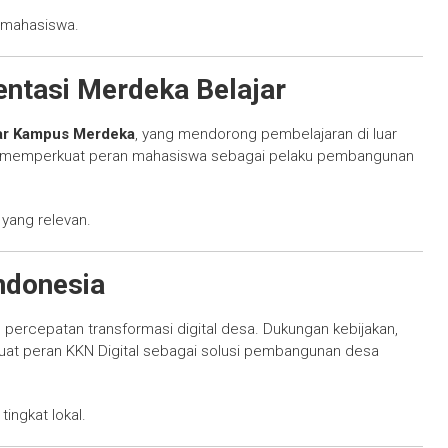
 mahasiswa.
entasi Merdeka Belajar
ar Kampus Merdeka
, yang mendorong pembelajaran di luar
ni memperkuat peran mahasiswa sebagai pelaku pembangunan
 yang relevan.
ndonesia
 percepatan transformasi digital desa. Dukungan kebijakan,
rkuat peran KKN Digital sebagai solusi pembangunan desa
tingkat lokal.