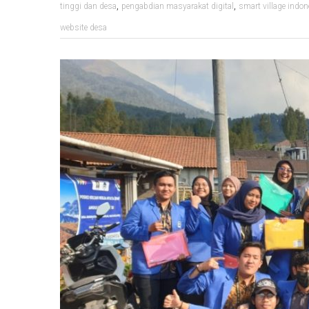
,
,
tinggi dan desa
pengabdian masyarakat digital
smart village indon
website desa