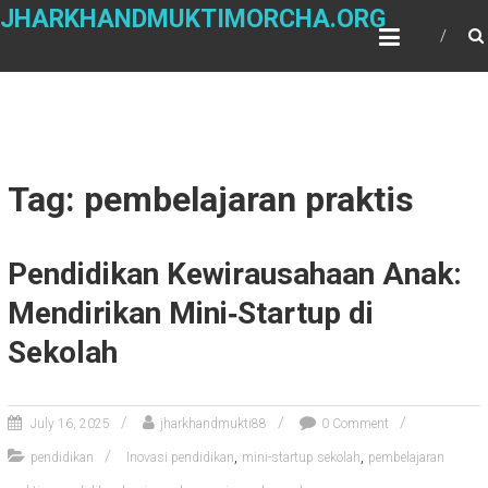
Skip
JHARKHANDMUKTIMORCHA.ORG
to
content
Tag: pembelajaran praktis
Pendidikan Kewirausahaan Anak:
Mendirikan Mini‑Startup di
Sekolah
July 16, 2025
jharkhandmukti88
0 Comment
,
,
pendidikan
Inovasi pendidikan
mini-startup sekolah
pembelajaran