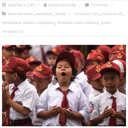
December 4, 2025
jharkhandmukti88
0 Comment
,
,
,
,
Berita Pendidikan
pendidikan
Sekolah
Kurikulum 2025
Kurikulum SD
,
,
Pembelajaran Berbasis Kompetensi
Pendidikan Dasar Indonesia
Sistem
Pendidikan SD