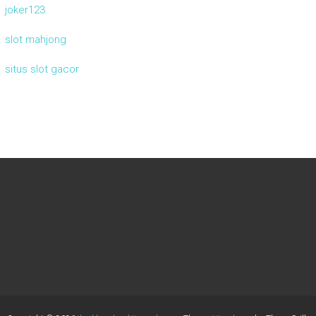
joker123
slot mahjong
situs slot gacor