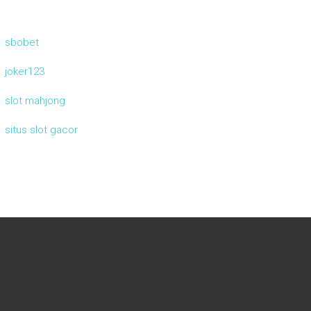
sbobet
joker123
slot mahjong
situs slot gacor