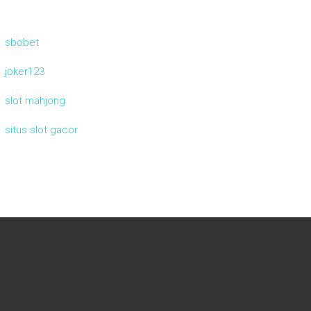
sbobet
joker123
slot mahjong
situs slot gacor