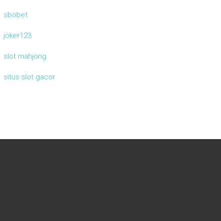
sbobet
joker123
slot mahjong
situs slot gacor