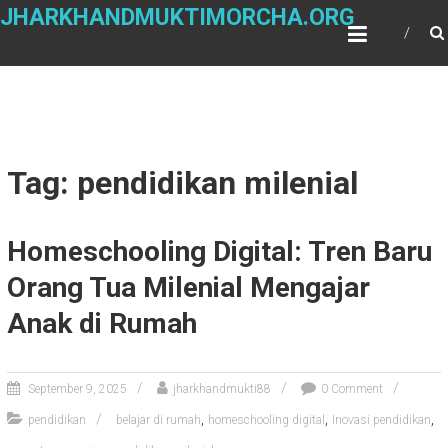
Skip
JHARKHANDMUKTIMORCHA.ORG
to
content
Tag: pendidikan milenial
Homeschooling Digital: Tren Baru
Orang Tua Milenial Mengajar
Anak di Rumah
September 9, 2025
jharkhandmukti88
0 Comment
,
,
,
pendidikan
belajar di rumah
homeschooling digital
Inovasi pendidikan