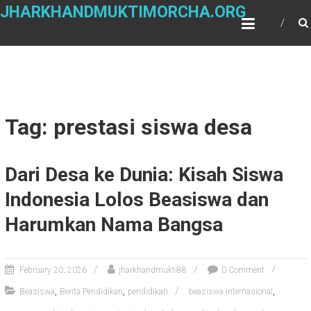
Skip
JHARKHANDMUKTIMORCHA.ORG
to
content
Tag: prestasi siswa desa
Dari Desa ke Dunia: Kisah Siswa
Indonesia Lolos Beasiswa dan
Harumkan Nama Bangsa
February 20, 2026
jharkhandmukti88
0 Comment
,
,
,
Beasiswa
Berita Pendidikan
pendidikan
beasiswa internasional