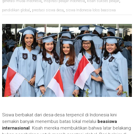
,
,
,
generasi muda indonesia
inspirasi pelajar Indonesia
kisah sukses pelajar
,
,
pendidikan global
prestasi siswa desa
siswa Indonesia lolos beasiswa
Siswa berbakat dari desa-desa terpencil di Indonesia kini
semakin banyak menembus batas lokal melalui
beasiswa
internasional
. Kisah mereka membuktikan bahwa latar belakang