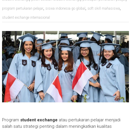
,
,
,
program pertukaran pelajar
siswa indonesia go global
soft skill mahasiswa
student exchange internasional
Program
student exchange
atau pertukaran pelajar menjadi
salah satu strategi penting dalam meningkatkan kualitas