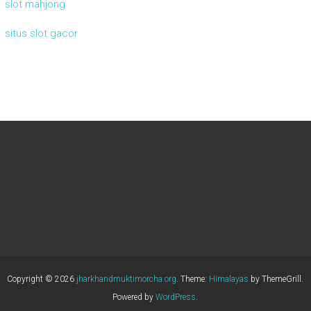
slot mahjong
situs slot gacor
Copyright © 2026
jharkhandmuktimorcha.org
. Theme:
Himalayas
by ThemeGrill.
Powered by
WordPress
.