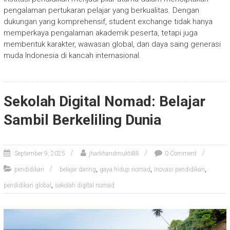
pengalaman pertukaran pelajar yang berkualitas. Dengan
dukungan yang komprehensif, student exchange tidak hanya
memperkaya pengalaman akademik peserta, tetapi juga
membentuk karakter, wawasan global, dan daya saing generasi
muda Indonesia di kancah internasional.
Sekolah Digital Nomad: Belajar
Sambil Berkeliling Dunia
September 9, 2025
jharkhandmukti88
0 Comment
,
,
,
pendidikan
belajar daring
gaya hidup nomad
Inovasi pendidikan
,
pendidikan global
sekolah digital nomad