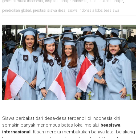
,
,
,
generasi muda indonesia
inspirasi pelajar Indonesia
kisah sukses pelajar
,
,
pendidikan global
prestasi siswa desa
siswa Indonesia lolos beasiswa
Siswa berbakat dari desa-desa terpencil di Indonesia kini
semakin banyak menembus batas lokal melalui
beasiswa
internasional
. Kisah mereka membuktikan bahwa latar belakang