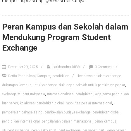
menjadi inspirasi bagi generasi berikutnya.
Peran Kampus dan Sekolah dalam
Mendukung Program Student
Exchange
December 29, 2025
jharkhandmukti88
0 Comment
,
,
,
Berita Pendidikan
Kampus
pendidikan
beasiswa student exchange
,
,
dukungan kampus untuk exchange
dukungan sekolah untuk pertukaran pelajar
,
,
exchange student Indonesia
internasionalisasi pendidikan
kerja sama pendidikan
,
,
,
luar negeri
kolaborasi pendidikan global
mobilitas pelajar internasional
,
,
,
pembekalan bahasa asing
pembekalan budaya exchange
pendidikan global
,
,
pendidikan internasional
pengalaman belajar internasional
peran kampus
,
,
,
student exchange
peran sekolah student exchange
persiapan pertukaran pelajar