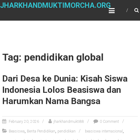
Skip
JHARKHANDMUKTIMORCHA.ORG
to
content
Tag: pendidikan global
Dari Desa ke Dunia: Kisah Siswa
Indonesia Lolos Beasiswa dan
Harumkan Nama Bangsa
February 20, 2026
jharkhandmukti88
0 Comment
,
,
,
Beasiswa
Berita Pendidikan
pendidikan
beasiswa internasional