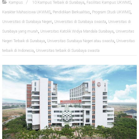
,
,
Kampus
10 Kampus Terbaik di Surabaya
Fasilitas Kampus UKWMS
,
,
,
Karakter Mahasiswa UKWMS
Pendidikan Berkualitas
Program Studi UKWMS
,
,
Universitas di Surabaya Negeri
Universitas di Surabaya swasta
Universitas di
,
,
Surabaya yang murah
Universitas Katolik Widya Mandala Surabaya
Universitas
,
,
Negeri Terbaik di Surabaya
Universitas Surabaya Negeri atau swasta
Universitas
,
terbaik di Indonesia
Universitas terbaik di Surabaya swasta