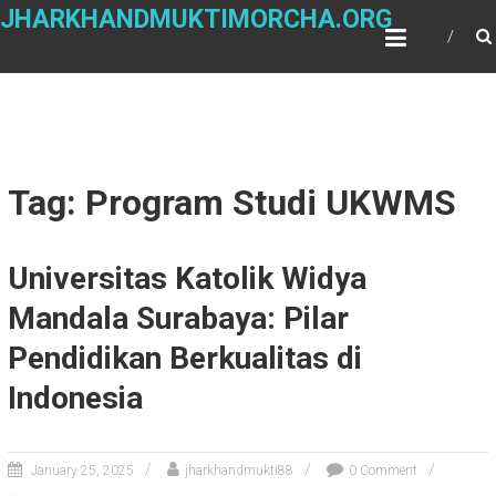
Skip
JHARKHANDMUKTIMORCHA.ORG
to
content
Tag: Program Studi UKWMS
Universitas Katolik Widya
Mandala Surabaya: Pilar
Pendidikan Berkualitas di
Indonesia
January 25, 2025
jharkhandmukti88
0 Comment