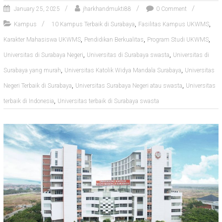
January 25, 2025
jharkhandmukti88
0 Comment
,
,
Kampus
10 Kampus Terbaik di Surabaya
Fasilitas Kampus UKWMS
,
,
,
Karakter Mahasiswa UKWMS
Pendidikan Berkualitas
Program Studi UKWMS
,
,
Universitas di Surabaya Negeri
Universitas di Surabaya swasta
Universitas di
,
,
Surabaya yang murah
Universitas Katolik Widya Mandala Surabaya
Universitas
,
,
Negeri Terbaik di Surabaya
Universitas Surabaya Negeri atau swasta
Universitas
,
terbaik di Indonesia
Universitas terbaik di Surabaya swasta