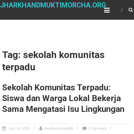
Skip
JHARKHANDMUKTIMORCHA.ORG
to
content
Tag: sekolah komunitas
terpadu
Sekolah Komunitas Terpadu:
Siswa dan Warga Lokal Bekerja
Sama Mengatasi Isu Lingkungan
July 16, 2025
jharkhandmukti88
0 Comment