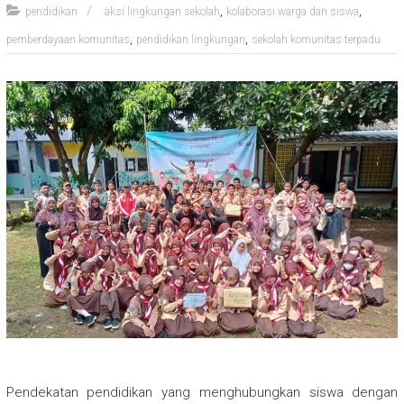
,
,
pendidikan
aksi lingkungan sekolah
kolaborasi warga dan siswa
,
,
pemberdayaan komunitas
pendidikan lingkungan
sekolah komunitas terpadu
Pendekatan pendidikan yang menghubungkan siswa dengan