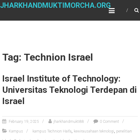
Skip
JHARKHANDMUKTIMORCHA.ORG
to
content
Tag: Technion Israel
Israel Institute of Technology:
Universitas Teknologi Terdepan di
Israel
February 19, 2025
jharkhandmukti88
0 Comment
,
,
Kampus
kampus Technion Haifa
kewirausahaan teknologi
penelitian