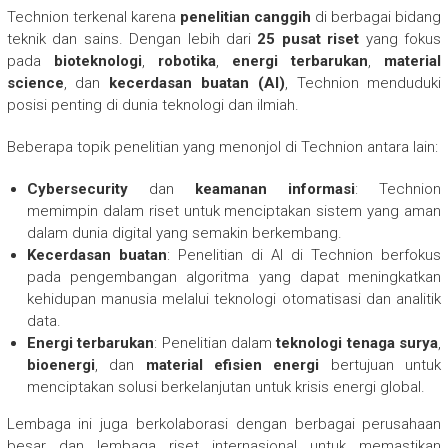
Technion terkenal karena
penelitian canggih
di berbagai bidang
teknik dan sains. Dengan lebih dari
25 pusat riset
yang fokus
pada
bioteknologi
,
robotika
,
energi terbarukan
,
material
science
, dan
kecerdasan buatan (AI)
, Technion menduduki
posisi penting di dunia teknologi dan ilmiah.
Beberapa topik penelitian yang menonjol di Technion antara lain:
Cybersecurity
dan
keamanan informasi
: Technion
memimpin dalam riset untuk menciptakan sistem yang aman
dalam dunia digital yang semakin berkembang.
Kecerdasan buatan
: Penelitian di AI di Technion berfokus
pada pengembangan algoritma yang dapat meningkatkan
kehidupan manusia melalui teknologi otomatisasi dan analitik
data.
Energi terbarukan
: Penelitian dalam
teknologi tenaga surya
,
bioenergi
, dan
material efisien energi
bertujuan untuk
menciptakan solusi berkelanjutan untuk krisis energi global.
Lembaga ini juga berkolaborasi dengan berbagai perusahaan
besar dan lembaga riset internasional untuk memastikan