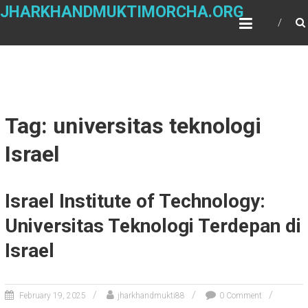
Skip
JHARKHANDMUKTIMORCHA.ORG
to
content
Tag: universitas teknologi
Israel
Israel Institute of Technology:
Universitas Teknologi Terdepan di
Israel
February 19, 2025
jharkhandmukti88
0 Comment