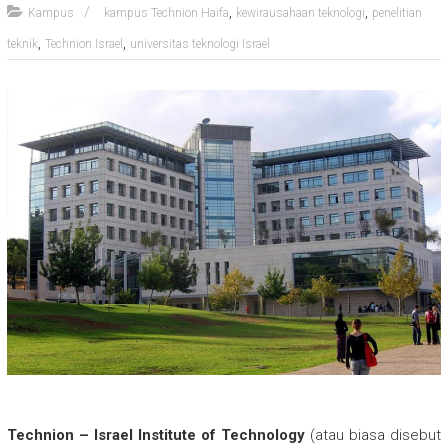
,
,
Kampus
kampus Technion Haifa
kewirausahaan teknologi
penelitian
,
,
teknik
Technion Israel
universitas teknologi Israel
Technion – Israel Institute of Technology
(atau biasa disebut