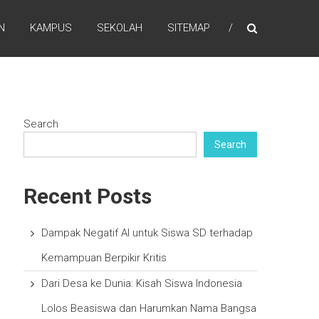
N
KAMPUS
SEKOLAH
SITEMAP
Search
Search
Recent Posts
Dampak Negatif AI untuk Siswa SD terhadap
Kemampuan Berpikir Kritis
Dari Desa ke Dunia: Kisah Siswa Indonesia
Lolos Beasiswa dan Harumkan Nama Bangsa