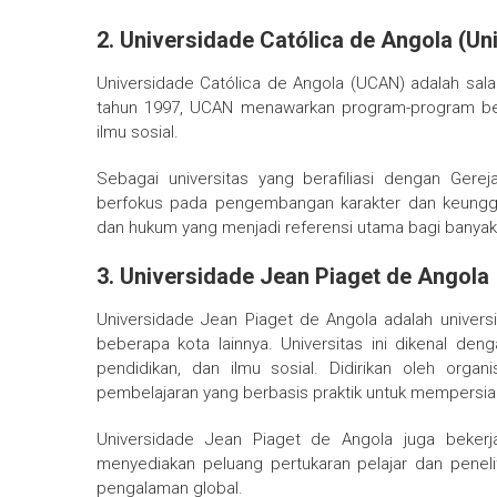
2.
Universidade Católica de Angola (Uni
Universidade Católica de Angola (UCAN) adalah salah
tahun 1997, UCAN menawarkan program-program ber
ilmu sosial.
Sebagai universitas yang berafiliasi dengan Gere
berfokus pada pengembangan karakter dan keunggu
dan hukum yang menjadi referensi utama bagi banyak 
3.
Universidade Jean Piaget de Angola
Universidade Jean Piaget de Angola adalah univers
beberapa kota lainnya. Universitas ini dikenal den
pendidikan, dan ilmu sosial. Didirikan oleh organ
pembelajaran yang berbasis praktik untuk mempersia
Universidade Jean Piaget de Angola juga bekerja
menyediakan peluang pertukaran pelajar dan pene
pengalaman global.