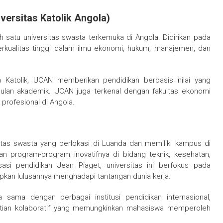
versitas Katolik Angola)
 satu universitas swasta terkemuka di Angola. Didirikan pada
kualitas tinggi dalam ilmu ekonomi, hukum, manajemen, dan
ja Katolik, UCAN memberikan pendidikan berbasis nilai yang
lan akademik. UCAN juga terkenal dengan fakultas ekonomi
profesional di Angola.
itas swasta yang berlokasi di Luanda dan memiliki kampus di
gan program-program inovatifnya di bidang teknik, kesehatan,
isasi pendidikan Jean Piaget, universitas ini berfokus pada
pkan lulusannya menghadapi tantangan dunia kerja.
 sama dengan berbagai institusi pendidikan internasional,
litian kolaboratif yang memungkinkan mahasiswa memperoleh