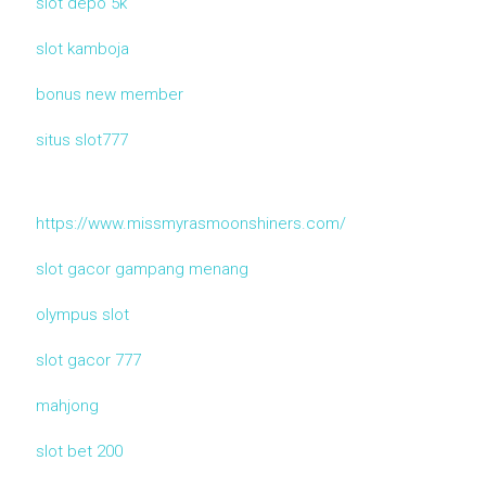
slot depo 5k
slot kamboja
bonus new member
situs slot777
https://www.missmyrasmoonshiners.com/
slot gacor gampang menang
olympus slot
slot gacor 777
mahjong
slot bet 200