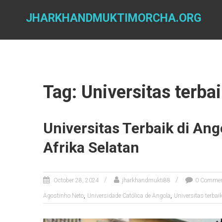
Skip
to
JHARKHANDMUKTIMORCHA.ORG
content
Tag: Universitas terba
Universitas Terbaik di Ango
Afrika Selatan
October 28, 2024
jharkhandmukti88
0 Comme
,
,
Agostinho Neto
Universidade Católica de Angola
Universitas terbai