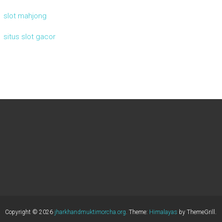
slot mahjong
situs slot gacor
Copyright © 2026
jharkhandmuktimorcha.org
. Theme:
Himalayas
by ThemeGrill.