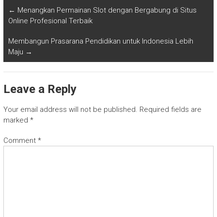
←
Menangkan Permainan Slot dengan Bergabung di Situs
Online Profesional Terbaik
Membangun Prasarana Pendidikan untuk Indonesia Lebih
Maju
→
Leave a Reply
Your email address will not be published.
Required fields are
marked
*
Comment
*