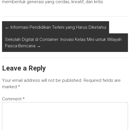
membentuk generasi yang cerdas, kreatif, dan kritis.
←
Informasi Pendidikan Terkini yang Harus Diketahui
Sekolah Digital di Container: Inovasi Kelas Mini untuk Wilayah
Pasca-Bencana
→
Leave a Reply
Your email address will not be published.
Required fields are
marked
*
Comment
*