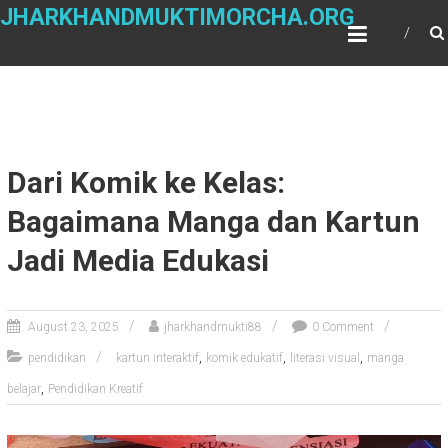
Skip
JHARKHANDMUKTIMORCHA.ORG
to
content
Dari Komik ke Kelas:
Bagaimana Manga dan Kartun
Jadi Media Edukasi
August 23, 2025
jharkhandmukti88
0 Comment
,
,
,
pendidikan
kartun interaktif
komik edukatif
literasi visual
manga
,
belajar
Pendidikan Kreatif