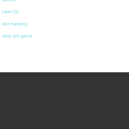
joker123
slot mahjong
situs slot gacor