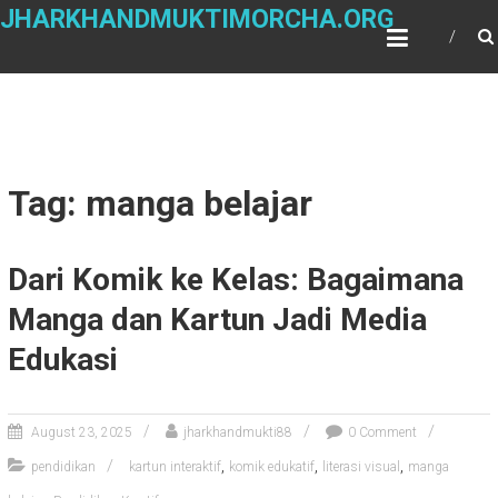
Skip
JHARKHANDMUKTIMORCHA.ORG
to
content
Tag: manga belajar
Dari Komik ke Kelas: Bagaimana
Manga dan Kartun Jadi Media
Edukasi
August 23, 2025
jharkhandmukti88
0 Comment
,
,
,
pendidikan
kartun interaktif
komik edukatif
literasi visual
manga