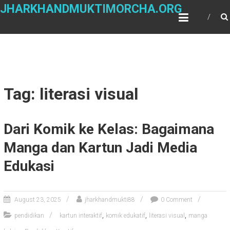
Skip
JHARKHANDMUKTIMORCHA.ORG
to
content
Tag: literasi visual
Dari Komik ke Kelas: Bagaimana
Manga dan Kartun Jadi Media
Edukasi
August 23, 2025
jharkhandmukti88
0 Comment
,
,
,
pendidikan
kartun interaktif
komik edukatif
literasi visual
manga