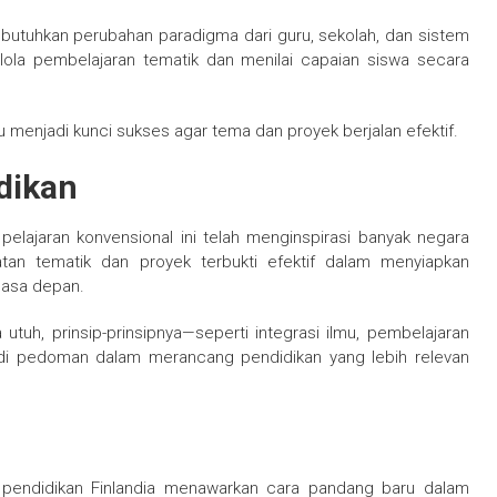
utuhkan perubahan paradigma dari guru, sekolah, dan sistem
elola pembelajaran tematik dan menilai capaian siswa secara
ru menjadi kunci sukses agar tema dan proyek berjalan efektif.
idikan
elajaran konvensional ini telah menginspirasi banyak negara
tan tematik dan proyek terbukti efektif dalam menyiapkan
masa depan.
uh, prinsip-prinsipnya—seperti integrasi ilmu, pembelajaran
di pedoman dalam merancang pendidikan yang lebih relevan
 pendidikan Finlandia menawarkan cara pandang baru dalam