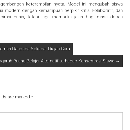
engembangan keterampilan nyata. Model ini mengubah siswa
a modern dengan kemampuan berpikir kritis, kolaboratif, dan
inspirasi dunia, tetapi juga membuka jalan bagi masa depan
man Daripada Sekadar Diajari Guru
ngaruh Ruang Belajar Alternatif terhadap Konsentrasi Siswa
→
elds are marked
*