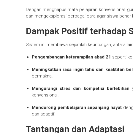
Dengan menghapus mata pelajaran konvensional, gur
dan mengeksplorasi berbagai cara agar siswa bena
Dampak Positif terhadap 
Sistem ini membawa sejumlah keuntungan, antara lain
Pengembangan keterampilan abad 21
seperti kol
Meningkatkan rasa ingin tahu dan keaktifan bel
bermakna.
Mengurangi stres dan kompetisi berlebihan
y
konvensional.
Mendorong pembelajaran sepanjang hayat
denga
dan adaptif.
Tantangan dan Adaptasi