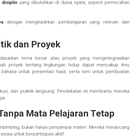
disiplin
yang dibutuhkan di dunia nyata, seperti pemecahan
wa
dengan menghadirkan pembelajaran yang relevan dan
tik dan Proyek
erdasarkan tema besar atau proyek yang mengintegrasikan
buah proyek tentang lingkungan hidup dapat mencakup ilmu
 bahasa untuk presentasi hasil, serta seni untuk pembuatan
skusi, dan praktik langsung. Pendekatan ini membantu mereka
ya.
Tanpa Mata Pelajaran Tetap
 pembimbing, bukan hanya penyampai materi. Mereka merancang
swa untuk berpartisipasi aktif.