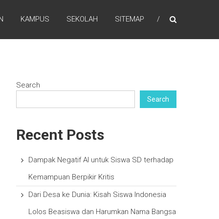
N
KAMPUS
SEKOLAH
SITEMAP
Search
Search
Recent Posts
Dampak Negatif AI untuk Siswa SD terhadap
Kemampuan Berpikir Kritis
Dari Desa ke Dunia: Kisah Siswa Indonesia
Lolos Beasiswa dan Harumkan Nama Bangsa