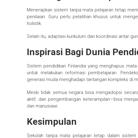
Menerapkan sistem tanpa mata pelajaran tetap memb
penilaian. Guru perlu pelatihan khusus untuk meng
holistik.
Selain itu, adaptasi kurikulum dan koordinasi antar gu
Inspirasi Bagi Dunia Pend
Sistem pendidikan Finlandia yang menghapus mata p
untuk melakukan reformasi pembelajaran. Pendeka
generasi muda menghadapi tantangan kompleks di 
Meski tidak semua negara bisa mengadopsi secara ut
aktif, dan pengembangan keterampilan—bisa menja
dan manusiawi.
Kesimpulan
Sekolah tanpa mata pelajaran tetap dalam sistem