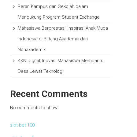
Peran Kampus dan Sekolah dalam
Mendukung Program Student Exchange
Mahasiswa Berprestasi: Inspirasi Anak Muda
Indonesia di Bidang Akademik dan
Nonakademik
KKN Digital: Inovasi Mahasiswa Membantu
Desa Lewat Teknologi
Recent Comments
No comments to show.
slot bet 100