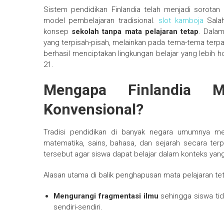
Sistem pendidikan Finlandia telah menjadi sorotan
model pembelajaran tradisional.
slot kamboja
Salah
konsep
sekolah tanpa mata pelajaran tetap
. Dalam
yang terpisah-pisah, melainkan pada tema-tema terpa
berhasil menciptakan lingkungan belajar yang lebih 
21.
Mengapa Finlandia M
Konvensional?
Tradisi pendidikan di banyak negara umumnya men
matematika, sains, bahasa, dan sejarah secara ter
tersebut agar siswa dapat belajar dalam konteks yang l
Alasan utama di balik penghapusan mata pelajaran teta
Mengurangi fragmentasi ilmu
sehingga siswa tid
sendiri-sendiri.