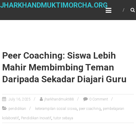
Skip
JHARKHANDMUKTIMORCHA.ORG
to
content
Peer Coaching: Siswa Lebih
Mahir Membimbing Teman
Daripada Sekadar Diajari Guru
July 16, 2025
jharkhandmukti88
0 Comment
,
,
pendidikan
keterampilan sosial siswa
peer coaching
pembelajaran
,
,
kolaboratif
Pendidikan Inovatif
tutor sebaya