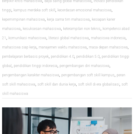
,
,
berpikir kritis mahasiswa
daya saing global mahasiswa
inovasi pendidikan
,
,
,
tinggi
kampus merdeka soft skill
kecerdasan emosional mahasiswa
,
,
kepemimpinan mahasiswa
kerja sama tim mahasiswa
kesiapan karier
,
,
,
mahasiswa
kesuksesan mahasiswa
keterampilan non teknis
kompetensi abad
,
,
,
,
21
komunikasi mahasiswa
literasi global mahasiswa
mahasiswa indonesia
,
,
,
mahasiswa siap kerja
manajemen waktu mahasiswa
masa depan mahasiswa
,
,
,
pembelajaran berbasis proyek
pendidikan 4.0
pendidikan 5.0
pendidikan tinggi
,
,
,
global
pendidikan tinggi indonesia
pengembangan diri mahasiswa
,
,
pengembangan karakter mahasiswa
pengembangan soft skill kampus
peran
,
,
,
soft skill mahasiswa
soft skill dan dunia kerja
soft skill di era globalisasi
soft
skill mahasiswa