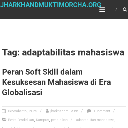
Skip
JHARKHANDMUKTIMORCHA.ORG
to
content
Tag: adaptabilitas mahasiswa
Peran Soft Skill dalam
Kesuksesan Mahasiswa di Era
Globalisasi
December 29, 2025
jharkhandmukti88
0 Comment
,
,
,
Berita Pendidikan
Kampus
pendidikan
adaptabilitas mahasiswa