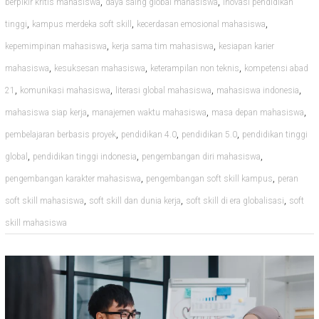
,
,
berpikir kritis mahasiswa
daya saing global mahasiswa
inovasi pendidikan
,
,
,
tinggi
kampus merdeka soft skill
kecerdasan emosional mahasiswa
,
,
kepemimpinan mahasiswa
kerja sama tim mahasiswa
kesiapan karier
,
,
,
mahasiswa
kesuksesan mahasiswa
keterampilan non teknis
kompetensi abad
,
,
,
,
21
komunikasi mahasiswa
literasi global mahasiswa
mahasiswa indonesia
,
,
,
mahasiswa siap kerja
manajemen waktu mahasiswa
masa depan mahasiswa
,
,
,
pembelajaran berbasis proyek
pendidikan 4.0
pendidikan 5.0
pendidikan tinggi
,
,
,
global
pendidikan tinggi indonesia
pengembangan diri mahasiswa
,
,
pengembangan karakter mahasiswa
pengembangan soft skill kampus
peran
,
,
,
soft skill mahasiswa
soft skill dan dunia kerja
soft skill di era globalisasi
soft
skill mahasiswa