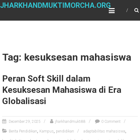
Skip
JHARKHANDMUKTIMORCHA.ORG
to
content
Tag: kesuksesan mahasiswa
Peran Soft Skill dalam
Kesuksesan Mahasiswa di Era
Globalisasi
December 29, 2025
jharkhandmukti88
0 Comment
,
,
,
Berita Pendidikan
Kampus
pendidikan
adaptabilitas mahasiswa