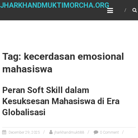
Skip
JHARKHANDMUKTIMORCHA.ORG
to
content
Tag: kecerdasan emosional
mahasiswa
Peran Soft Skill dalam
Kesuksesan Mahasiswa di Era
Globalisasi
December 29, 2025
jharkhandmukti88
0 Comment