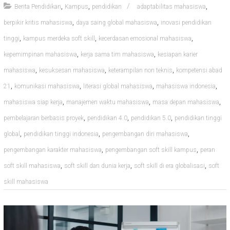
,
,
,
Berita Pendidikan
Kampus
pendidikan
adaptabilitas mahasiswa
,
,
berpikir kritis mahasiswa
daya saing global mahasiswa
inovasi pendidikan
,
,
,
tinggi
kampus merdeka soft skill
kecerdasan emosional mahasiswa
,
,
kepemimpinan mahasiswa
kerja sama tim mahasiswa
kesiapan karier
,
,
,
mahasiswa
kesuksesan mahasiswa
keterampilan non teknis
kompetensi abad
,
,
,
,
21
komunikasi mahasiswa
literasi global mahasiswa
mahasiswa indonesia
,
,
,
mahasiswa siap kerja
manajemen waktu mahasiswa
masa depan mahasiswa
,
,
,
pembelajaran berbasis proyek
pendidikan 4.0
pendidikan 5.0
pendidikan tinggi
,
,
,
global
pendidikan tinggi indonesia
pengembangan diri mahasiswa
,
,
pengembangan karakter mahasiswa
pengembangan soft skill kampus
peran
,
,
,
soft skill mahasiswa
soft skill dan dunia kerja
soft skill di era globalisasi
soft
skill mahasiswa