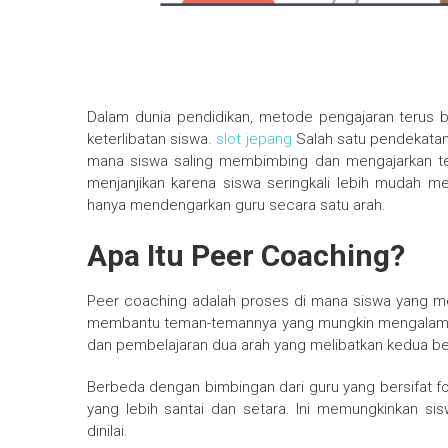
Dalam dunia pendidikan, metode pengajaran terus 
keterlibatan siswa.
slot jepang
Salah satu pendekatan
mana siswa saling membimbing dan mengajarkan te
menjanjikan karena siswa seringkali lebih mudah m
hanya mendengarkan guru secara satu arah.
Apa Itu Peer Coaching?
Peer coaching adalah proses di mana siswa yang m
membantu teman-temannya yang mungkin mengalami k
dan pembelajaran dua arah yang melibatkan kedua bel
Berbeda dengan bimbingan dari guru yang bersifat f
yang lebih santai dan setara. Ini memungkinkan s
dinilai.