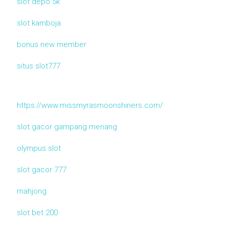
slot depo 5k
slot kamboja
bonus new member
situs slot777
https://www.missmyrasmoonshiners.com/
slot gacor gampang menang
olympus slot
slot gacor 777
mahjong
slot bet 200