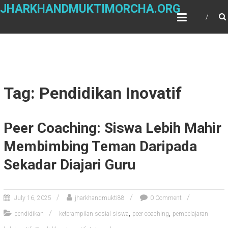
Skip
JHARKHANDMUKTIMORCHA.ORG
to
content
Tag: Pendidikan Inovatif
Peer Coaching: Siswa Lebih Mahir
Membimbing Teman Daripada
Sekadar Diajari Guru
July 16, 2025
jharkhandmukti88
0 Comment
,
,
pendidikan
keterampilan sosial siswa
peer coaching
pembelajaran