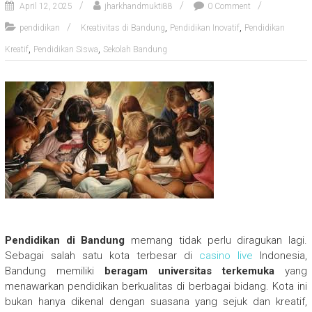
April 12, 2025
jharkhandmukti88
0 Comment
,
,
pendidikan
Kreativitas di Bandung
Pendidikan Inovatif
Pendidikan
,
,
Kreatif
Pendidikan Siswa
Sekolah Bandung
Pendidikan di Bandung
memang tidak perlu diragukan lagi.
Sebagai salah satu kota terbesar di
casino live
Indonesia,
Bandung memiliki
beragam universitas terkemuka
yang
menawarkan pendidikan berkualitas di berbagai bidang. Kota ini
bukan hanya dikenal dengan suasana yang sejuk dan kreatif,