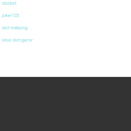
sbobet
joker123
slot mahjong
situs slot gacor