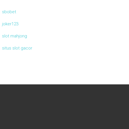
sbobet
joker123
slot mahjong
situs slot gacor