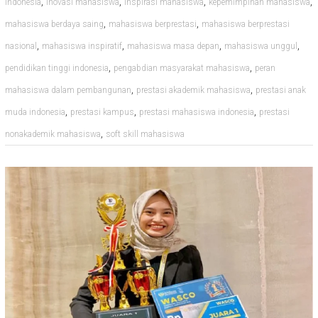
,
,
,
,
indonesia
inovasi mahasiswa
inspirasi mahasiswa
kepemimpinan mahasiswa
,
,
mahasiswa berdaya saing
mahasiswa berprestasi
mahasiswa berprestasi
,
,
,
,
nasional
mahasiswa inspiratif
mahasiswa masa depan
mahasiswa unggul
,
,
pendidikan tinggi indonesia
pengabdian masyarakat mahasiswa
peran
,
,
mahasiswa dalam pembangunan
prestasi akademik mahasiswa
prestasi anak
,
,
,
muda indonesia
prestasi kampus
prestasi mahasiswa indonesia
prestasi
,
nonakademik mahasiswa
soft skill mahasiswa