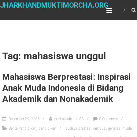
Skip
JHARKHANDMUKTIMORCHA.ORG
to
content
Tag: mahasiswa unggul
Mahasiswa Berprestasi: Inspirasi
Anak Muda Indonesia di Bidang
Akademik dan Nonakademik
December 29, 2025
jharkhandmukti88
0 Comment
,
,
Berita Pendidikan
pendidikan
budaya prestasi kampus
generasi muda