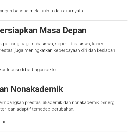
gun bangsa melalui ilmu dan aksi nyata.
ersiapkan Masa Depan
peluang bagi mahasiswa, seperti beasiswa, karier
 Prestasi juga meningkatkan kepercayaan diri dan kesiapan
ontribusi di berbagai sektor.
 dan Nonakademik
mbangkan prestasi akademik dan nonakademik. Sinergi
ter, dan adaptif terhadap perubahan.
ni.