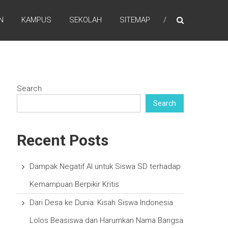
N
KAMPUS
SEKOLAH
SITEMAP
Search
Search
Recent Posts
Dampak Negatif AI untuk Siswa SD terhadap
Kemampuan Berpikir Kritis
Dari Desa ke Dunia: Kisah Siswa Indonesia
Lolos Beasiswa dan Harumkan Nama Bangsa