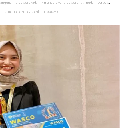
,
,
,
bangunan
prestasi akademik mahasiswa
prestasi anak muda indonesia
,
demik mahasiswa
soft skill mahasiswa