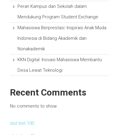
Peran Kampus dan Sekolah dalam
Mendukung Program Student Exchange
Mahasiswa Berprestasi: Inspirasi Anak Muda
Indonesia di Bidang Akademik dan
Nonakademik
KKN Digital: Inovasi Mahasiswa Membantu
Desa Lewat Teknologi
Recent Comments
No comments to show.
slot bet 100