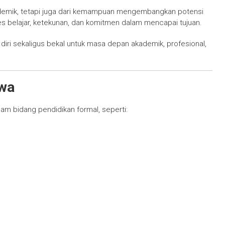
akademik, tetapi juga dari kemampuan mengembangkan potensi
s belajar, ketekunan, dan komitmen dalam mencapai tujuan.
diri sekaligus bekal untuk masa depan akademik, profesional,
swa
m bidang pendidikan formal, seperti: