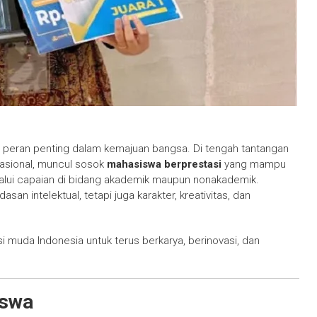
peran penting dalam kemajuan bangsa. Di tengah tantangan
rnasional, muncul sosok
mahasiswa berprestasi
yang mampu
alui capaian di bidang akademik maupun nonakademik.
n intelektual, tetapi juga karakter, kreativitas, dan
i muda Indonesia untuk terus berkarya, berinovasi, dan
iswa