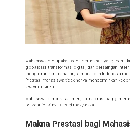
Mahasiswa merupakan agen perubahan yang memiliki 
globalisasi, transformasi digital, dan persaingan inte
mengharumkan nama diri, kampus, dan Indonesia mel
Prestasi mahasiswa tidak hanya mencerminkan kecerdasa
kepemimpinan.
Mahasiswa berprestasi menjadi inspirasi bagi generas
berkontribusi nyata bagi masyarakat.
Makna Prestasi bagi Mahas