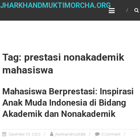
Skip
JHARKHANDMUKTIMORCHA.ORG
to
content
Tag: prestasi nonakademik
mahasiswa
Mahasiswa Berprestasi: Inspirasi
Anak Muda Indonesia di Bidang
Akademik dan Nonakademik
December 29, 2025
jharkhandmukti88
0 Comment