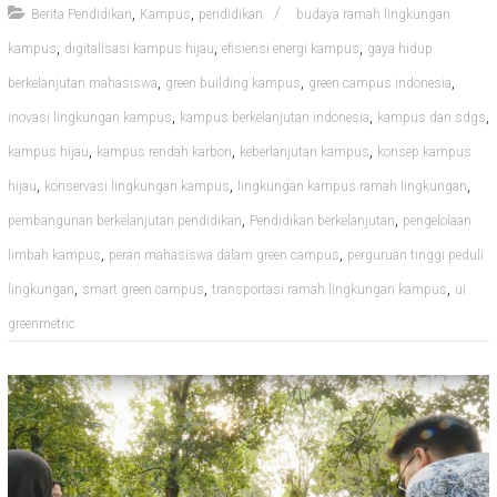
,
,
Berita Pendidikan
Kampus
pendidikan
budaya ramah lingkungan
,
,
,
kampus
digitalisasi kampus hijau
efisiensi energi kampus
gaya hidup
,
,
,
berkelanjutan mahasiswa
green building kampus
green campus indonesia
,
,
,
inovasi lingkungan kampus
kampus berkelanjutan indonesia
kampus dan sdgs
,
,
,
kampus hijau
kampus rendah karbon
keberlanjutan kampus
konsep kampus
,
,
,
hijau
konservasi lingkungan kampus
lingkungan kampus ramah lingkungan
,
,
pembangunan berkelanjutan pendidikan
Pendidikan berkelanjutan
pengelolaan
,
,
limbah kampus
peran mahasiswa dalam green campus
perguruan tinggi peduli
,
,
,
lingkungan
smart green campus
transportasi ramah lingkungan kampus
ui
greenmetric