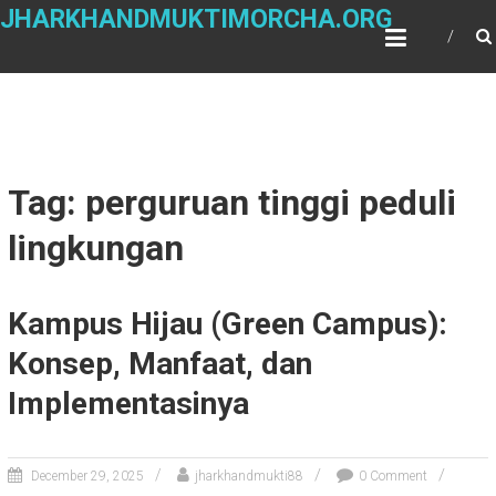
Skip
JHARKHANDMUKTIMORCHA.ORG
to
content
Tag: perguruan tinggi peduli
lingkungan
Kampus Hijau (Green Campus):
Konsep, Manfaat, dan
Implementasinya
December 29, 2025
jharkhandmukti88
0 Comment