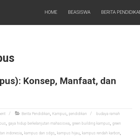
HOME
BEASISWA
BERITA PENDIDIKA
pus
us): Konsep, Manfaat, dan
,
,
ent
Berita Pendidikan
Kampus
pendidikan
budaya ramah
,
,
,
mpus
gaya hidup berkelanjutan mahasiswa
green building kampus
green
,
,
,
,
tan indonesia
kampus dan sdgs
kampus hijau
kampus rendah karbon