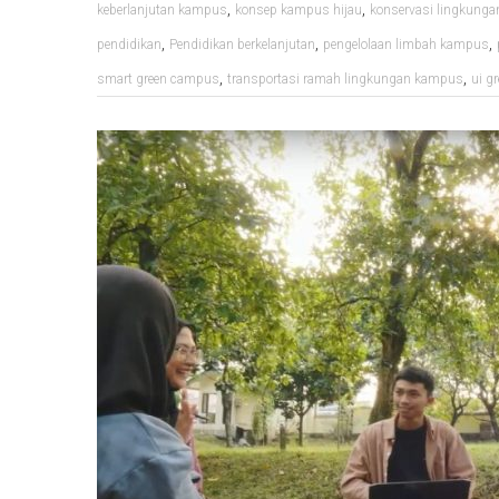
,
,
keberlanjutan kampus
konsep kampus hijau
konservasi lingkung
,
,
,
pendidikan
Pendidikan berkelanjutan
pengelolaan limbah kampus
,
,
smart green campus
transportasi ramah lingkungan kampus
ui g