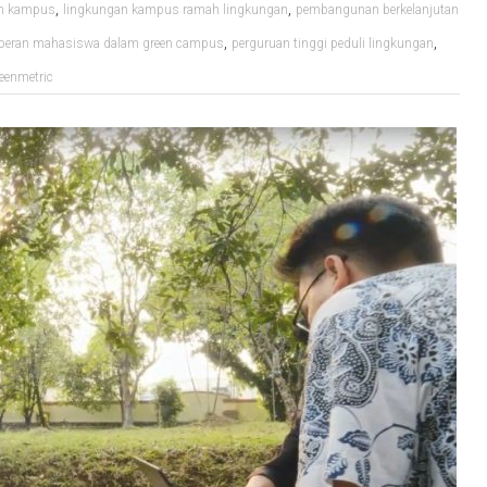
,
,
an kampus
lingkungan kampus ramah lingkungan
pembangunan berkelanjutan
,
,
peran mahasiswa dalam green campus
perguruan tinggi peduli lingkungan
reenmetric