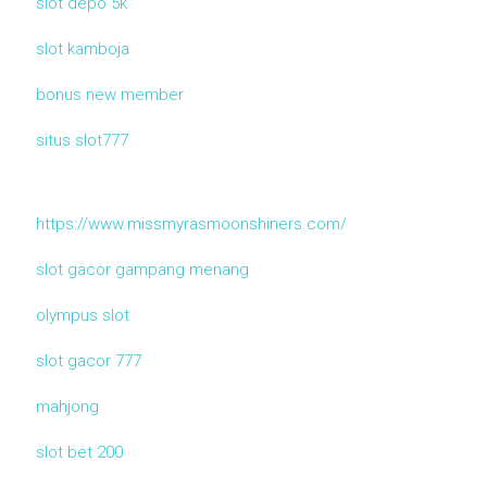
slot depo 5k
slot kamboja
bonus new member
situs slot777
https://www.missmyrasmoonshiners.com/
slot gacor gampang menang
olympus slot
slot gacor 777
mahjong
slot bet 200