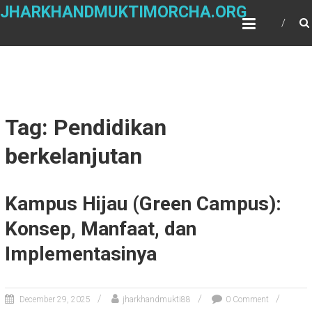
Skip
JHARKHANDMUKTIMORCHA.ORG
to
content
Tag: Pendidikan
berkelanjutan
Kampus Hijau (Green Campus):
Konsep, Manfaat, dan
Implementasinya
December 29, 2025
jharkhandmukti88
0 Comment