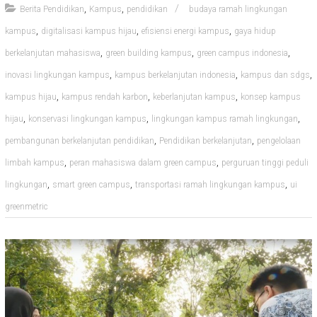
,
,
Berita Pendidikan
Kampus
pendidikan
budaya ramah lingkungan
,
,
,
kampus
digitalisasi kampus hijau
efisiensi energi kampus
gaya hidup
,
,
,
berkelanjutan mahasiswa
green building kampus
green campus indonesia
,
,
,
inovasi lingkungan kampus
kampus berkelanjutan indonesia
kampus dan sdgs
,
,
,
kampus hijau
kampus rendah karbon
keberlanjutan kampus
konsep kampus
,
,
,
hijau
konservasi lingkungan kampus
lingkungan kampus ramah lingkungan
,
,
pembangunan berkelanjutan pendidikan
Pendidikan berkelanjutan
pengelolaan
,
,
limbah kampus
peran mahasiswa dalam green campus
perguruan tinggi peduli
,
,
,
lingkungan
smart green campus
transportasi ramah lingkungan kampus
ui
greenmetric