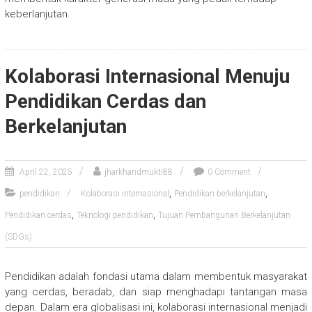
keberlanjutan.
Kolaborasi Internasional Menuju
Pendidikan Cerdas dan
Berkelanjutan
April 22, 2025
jharkhandmukti88
0 Comment
,
,
pendidikan
Kolaborasi internasional
Pendidikan berkelanjutan
,
,
Pendidikan cerdas
Teknologi pendidikan
Tujuan Pembangunan Berkelanjutan
(SDGs)
Pendidikan adalah fondasi utama dalam membentuk masyarakat
yang cerdas, beradab, dan siap menghadapi tantangan masa
depan. Dalam era globalisasi ini, kolaborasi internasional menjadi